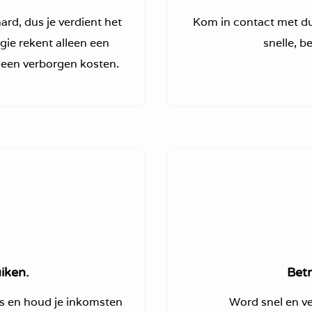
rd, dus je verdient het
Kom in contact met du
ie rekent alleen een
snelle, b
een verborgen kosten.
iken.
Bet
rs en houd je inkomsten
Word snel en vei